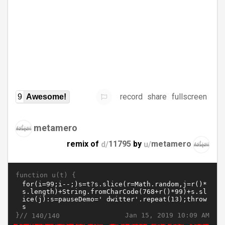
record
share
fullscreen
9
Awesome!
metamero
remix of
d/
11795
by
u/
metamero
function u(t) {
}//
Jan 15, 2019 10:09 AM
140/140