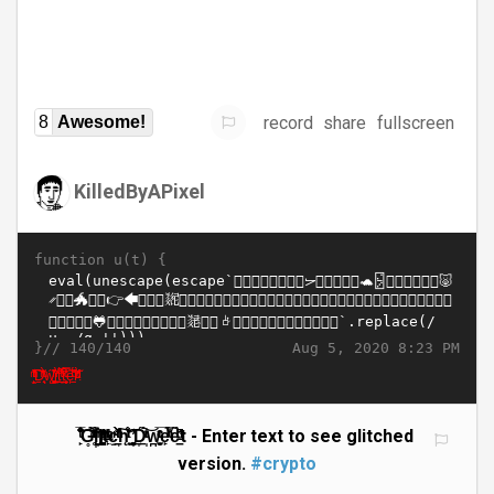
record
share
fullscreen
8
Awesome!
KilledByAPixel
function u(t) {
}//
Aug 5, 2020 8:23 PM
140/140
̙̫ͬͫ̎ͭͭ͊͠D̠͉͎̖ͫ̌̀ͭ̄ẃ̨͕͚͖ͬ̽͊͘i͍̩̞̓̃̀ͬ͢͟t̩ͭ̀̊͝͏̅̑ͭt̪̱̮̥ͨͭ̊̀̿è̙̠̆ͪ́ͩ̈͆r̵̛̛̀̃ͪͭ̔̕!
̇̂͏̙̆̅ͭ͋͝G̥̜̀͛ͦͭ̄͑̿l̩̦̮̺̊̐̀ͫ͞i̸̬͓̪͚ͤ̇̋̕t̶̙͑ͥͬͬͫ̎ͭc̫̠͉ͭ͊ͫ̌̀͠h̨͎̖ͭ̄́ͬ̽͘ ͕͚͖͍̩͊̓͢͟D̞̩̃̀ͬͭ̀̊͝w͏̪̱̮̥̅̑ͭͨe̙ͭ̊̀̿̀̆ͪ́e̵̠ͩ̈͆̀̃ͪ̕t - Enter text to see glitched
version.
#crypto