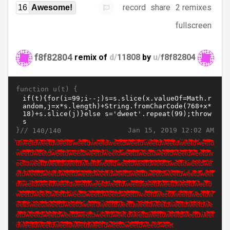
record
share
2 remixes
16
Awesome!
fullscreen
f8f82804
remix of
d/
11808
by
u/
f8f82804
function u(t) {
}//
Jan 15, 2019 12:02 AM
140/140
̍̈́̄̈̏̀d̋̑̃́̊̃̏̏̇̐̌̃̍̐̇̏̄̑̊̑w̏̆̅̋̆̐̑̃̄̑̂̐̄̊̈̂ė̎̆̇̉̊̄ē̆̍̋́̀̊̄̃̈̊̑̂̑̑̂̊̊̏̀̐̏̀̌̎t̎̊̊d̋̆̑̆̍̄̐̅̇̋̏̀̊̐̈w̄̂̐̅̆̐̆̄̃̄̉̋̋̆̋̑̉̎̂̎̆̎̀ẽ̋̋̍̇̂́̂̌́̋̄̇̇̌e̐́̃̀́̏̆̐̇̃̅̀̃̎̋̇̐̏̈̋̌̂̃̌̉̈t̃̋̆̅̅̑́̂̇̉̐̐̇̈́̀̌̉̃d̐̄̄̌̇̅̈̊̂̉̉ẇ̊̏̐̌́̀̋̉̑̊̑̈̏̃̄̅̂̐̎̐̇̆̐̃̎̉̏̐̑̉̑̎̌̑̏̎̈ẽ̃̀̍̆́̊́̀̏̀́̂̐́̃́́̋̋́ē̄̐̇̊̑̀t̐̆̈̇̍̍̄̉̋̊̃̊̈̀̆̅̃̅̆̐̄̈̋́́̈̐ď̆̊̇̎̂̇̅̂̂w̉ē̐̏̍̆̊̃̀̇̊̏̉̑̊̀̑́̍̍̇̎̌̎̈̉̃̍̇̑̊ē̂̌̏̂̅̋̑̃̋̆̋̋̐̋̆̐̏́̇̋̐̎̃̂̊̍̍̇́́̇̊̏̃̂̆̆̅̆̃̑̎̆̈̇̃̈̎̉̏̏̎̎̑̅̇̉̏̂́̍̂̑̉̏̋̍̃̈̌̌̌̏̎̃̆t̍́̇̌̈̍̏̈́̑̀̃̐̐̌̂̏́̌̀̃̇̊̆̀̉̂̅̐̏̂̃̄̅̇̌̈̈̑̏̃̈̈̍̐̈dẁ́é̇̐̄̇̆̃̅̂̆̂̅̄e̍̎̉̏̑̐̎̇̋̐̊̋̃̍̃̃̂̃̉̈̉̅̈̂̈̄̅̃́̌̑t̂d̆̌̋̌̀̉̎̇̄̃̇we̐̃̍̃̄̆̏̏̅̆̃̋̋̈̑́̀̀̀̀̋̈̉̐̐̉̀́̀̃̄̃̇̆̀̊̐̑̂̇̑́̀̑̎̏ë̉̍̏̉̑̌̄̇̂̍̐̈̌̆̌̉̏̌́̐̋̎̅̋̊̍̈̄̌̌̑̍̍́̇̅̂̄̊́̉̑̍̇̑̏̈t̐̉́̀̄̀̍̑̉̌̆̇̑̌̉̊̈̉̌̍̋̅̍̀́̏̆̐̈̍̐̆̊̐̈̏̌̂̉̆̀̇̇̈̏̎̍̋̍̎̅̐̉̍̆̏̌̅̅̃̎̌̃̌̊̄̏̍d̑̍̀̌̄̏̑̇̃̑̐̋̅̊̈̍̏̆̏̑̍̐̋̌̊̐̋̈̑̆̅̍̌̄̆̉̎̊̌w̅́̊̊́̑̄̑̉̏̎̏̊̍̆̄̌̋̎̀̌̏̊̎̑́̍̉̄̋̅̀̊̍̅̊̃́̄̂̅̎̍̋̍̋̐̇̊̆̂̍̍̀̐̇̄̐̐̇̏̉̆̃̃̊̉̊̄̃̐́̃̏̏̐̍̏̊̂̃̋̏ȅ̀̉̉̉̀̊̏̇̑̀̐̐̀̀̑̋̄̆́̑̌́e̅̈̇̄̊̀t̂̆̐̐̉̃̐̀̂̀̅̏̀́̊̀́̐̊́̉̊̆̑̇̊̄̈̈̊̊̆̎̆̑̅̆̉̄̂́̅̅̏̌̊̉̇̆́̇̄̍̑̅̎̂̈̃̈̃̀̍̀́̊ď̄̅̈w̆̆ẻ̏̈́́̎̄̂̌̈̈̂̄̐̏̋̄̋̉̌̋̑̋̐̌̋́̂̂ë̌̈̅̋̈̀̀̍̎̂̌̐̍̍̋̎̎̌̄̉́ṫ̄̊́̎̌̌̈̌̏̇̈̇̑̌̂̌̄̋d̋̌̉̌̂̂̄̈̍̊̀̉́̂̎̊̇̎̍̋̏̋́̋̊̇̉̀̍̇̀̉̏̇̊̄̀ẅ́̃̆̄̈̅̅̌̏́̃̎̅̌̏̎̎̋̂̈̀̄̎̃̅̃̐̅̏̅́̏̌̅́̀̐̃̆̂̀̀̎̃è̏̇̍̆̄́̊́̋̆̊̃̄̇̀̑̎̉̍̈̉̇́̂̈́̊̐̅̅̑̋̇̏̍̆̏̆̂̆̋̂̋̌̍̆̉̉̌̈̂̄́̋̀̋̂̄̃̎̉̋̃̊̉̍̐̍̑̌̄̂̅̋̆̑̃̎̄̅̎̌̆̈́̎̎̏̈̅̋̌́̂̃̅̀ë̄̀̄̌̋̇̅̉̈̃̂̊̅̈̊̏̃̊̌̇̃̈̅̉̋̄̎̃̎̂̈̅̆̀́́̄̆́̈̃́̀̏̉̀̉̊̐̇̋̈̊̇̎̅̊̇̈̆̂̊̋̎̃̇̊̇̆́̋̌̅̎̌̍̄̈̏̉̏̅̀̄̉̐̐̇̉̃̐̅̏̊̏̏́̇̑̍̑̎̇̂́̏̀̐̄̍̎̇̅̉̋̎̄̂̌̉td́̑̄w̑̇́ẽ̆́̉̑̐̍̑é̊̅̀̅̆̈̆̐̃̑̈̊̏̀̃̑̂̃̍́̉̏̉̃̆̐̐̂̊̇̉̉̄̉̋̐̎̑̃̋́̄̉̂̌̆̋̅̄̊̄̍̑̆̊̊̎̄̊t̊̃̃̀̏̏̄̏́̊ď̐̐̂̂́̄̑̀̑̍̑́̐̆̃̐̂̑̏̉́̐̀̋̏̑́̃̊́̈̐̎w̑ẻ̊̃̊̊̊̃̋̊̀̅́̎̌̊̑̃̍̀̆̍̅̋̌̄̉ē̑̃̐́̄́̊̌̆̂̊̊̐̂̎̇̂̏̎̋̆̏̈̐̎́̐̍̌̍̄̈̀̉̉̐̃̃̇̑̉̂̌̐̊̉̈̌̑̍t̅̀̇̂̐̇̇̐̆̀̐̍̃̌̄̈̀̐̊̋̏̄̃́̅̉̃̉̍̐̑̎̀̉̑̐̐̃́̈̐̀̌̂̊̀̄̎̈̀̏̆́̇̊̀̄́̃̋̎̄̄̊̃̐̇̈̎̇̌́̃̋̎́̍̈̃̋̍̉́̋̅̅̎̊d̊w̃̎ĕ̍̎̇̑̏̎̌̅̌̍̍̃̎̇́̊̎̅ĕ̇̋̑̃̋̐̐̑̐̌̎̂̈̂̂̈̈́̌̅̌̆̐̂̎̏̐̈̃́̃̊̋́̑̍̊̐̃̍̊̃̃̍̋̅̌̐̋̄̀̄̋̑̆́̆̃̏̇̂̍̀̄̃̄̄̏̉̅̌̀́̌̍́̊̊̎̎̊̂̆́t̋̀̐̉̏̎̎̐̅̏̅̀̂̀̋̅̅̎̈̊̎̌̐̄̋́̌̂̌̆̃̌̆̂̍̇̊̌̊̈̉́̐̅̋̉̑̍̀̈̀̍̀̋̉̉̀̍ḋ̆̀́̐̀̂̏̉̉̏̆́̃̄̊ẁ̑̎̀̉̋̑̀̀̎̋̄̆̋̄̏̍̃̃̑̌̇̈̇̎̋̀̋̆̄́̅̋̌̄̆̎ẽ̆̎̆̊̏̉́̂̋̇̏̎̇̏̑̉̅̅̑̐̀̋̀̋̌̇̐̉̐́̊̉̆̂̑e̐̌̈̂td̊̈̀̐́̎̈w̅̃́̊̊ẽ̄̎̌̇̈̑̌̐̎̉̊̊̀̃̍́̑̏̋̄̈̃̑́̏̂̂̊̇̀̑̍̄̄̎̇̊̑̃̄̅̂̎̃̂̏̎̂ē̐̈̌̎̂̀̌̑̋̎̍̌̀̄́̋̄̈̌̌̈̀̄̇̌̎̌̄̊̋t̃́̂̎̏̈d̊̎̐̊̊̀̀̑̌̄̐̆̑̌̃̈̋̄̄̉w̅̃̉̎̏̊̆̃̍̄̏̄̈̅̊ȅ̄̃̍̏̉ȇ̄t̅̄̍̉̄̏̂̄̊̊̏̇́̀̆̊̋̊́̑̇̏̑́̌̇̀̑̌̍̐̎̈̍̍̃̑̍̋̃̌̂̑̅̄̅̎́̂̋̎̌̄̀̂̃̏̑̈̎̑̇̅̀̋̇̀̅̄̉̎̉̀̃̑d̑̎̂̇ẘ̆̃̎̃̃̎̋̂̉̇e̎̉̇̈̃́̏̄̐̅̐̋̀́̉̋̏̍̆́̊̏̆̈̏́̑̇̉̇̌̌̆̋̂́̍̌ė̅̆̐̍̈̀̀̂̍̑̂̎̅̄̋̉̍̐̅̐̀̌̑̎̊̑́t̆̎̐̇̆̆̆̏̄̆̐d̎̀̐̂́̅̍̑ẃ̀̍̈́èè̏̏̂t̏̍̂̋̆d̎̅̆̋̅̇̆̏̎̐̈́́̍̋̋w̑̇ȇ̄̐̎̄̀́̆̈̂̆̈̌̈̆̆̍̏̎̏̎̃̀̆̈̄̐̄̍̅̉̏̐̑̆̂̄̅́̊̊̃̊̃̏̀̍́̅̈̅̐̏̃̑́̇̈̐̐́̂̄̉̆̑̋̋̄̐̄̂̄ẻ̈̃̆̇̊̄̇̎̇̋̋̋ẗ̎̄̑̐̋̆̃̑̐̑̐̅̈̑́́̊̂̑̇̎̀̈̂̏̃̅̌̋̈̉̍̀̍̅̋̌́̃̇̑̀̂́̍̎d̈̐̋̈̈̐̅̄̊̌̈̐̆́̇̉̄̆w̐̍̃̎̈̃̌̀̀̅́e̐̆e̎̊̑̏̑̈̌̂̏̄̃̈̃̊̋́̊́̈̏̇̍̑̈̇̏̄̊̉́̃̍̏̅̆̈̐̋̐̌̌̑̊̉̑̇̈̅̉̃̄̎̈t́̐̊̃̑̆̇̌̆̅̑̃̍̍̆̈̌̎̇̊̂̆̎̇̋́̊̈̅̎̉̌̅̐̉̏̍̊̈̌̉̌̆̏̌̉̉̋̌̍̅̐̆̉d̏̃w̉̏̑̂́̂̌̀̍̍̑̄̉̏̈é̉̊̇̏̉̅̆̂́̉̏̂́̅̊̀̇̅̐̄è̇̐̋̆̃̄̉̂̊̍̉̑̄̎̉̇̋̃̎̀̎̐̇̋́̏̅̑̅̈̊̄́̂̍̅̆̇̐̈̊̏̌̐̎̆̍̐̋̈̐̋̋̉̑̏̆̈̊̍̇̀̃̅̀̑̎̍̎́̅̃̎̊̉̅̏̊̐̏̎̃̐̃̆̆̎̌̌̇̀̋̄̐̂̊́̌́̑̌́̅́̋̑̍̃́̃̏̄̅̎̉̂̋̊̂̍̍̑̏̃̍̉̌̑̅t̆̅̀̎̈̊̈̇̆̀̅́̈̈̉̄̊̊̈̈́̐̈̑̌̇̉̎̄̏̉́̑̇̋̇̇̎̑̍̂̎̃̊̆̑̀̂̎̄̎̀̄̎̂̉́̆̋̋̐̄̋̀̎̇̈̐́̀́̈̆̏̎́̌́̀̈́̂̑̂̉̊̆̌̂̌̏̃̍̐̏̄̇̎̎̃̆́̉̉̎̌̇́̄̃̇̍̂̆̈̄̃̇̍̏̄̇̆̑̈̀̄̂̄̂̄̄̐̈̋̑̍̂̂̈̂̏̄̑́̅̃̌̅̀̃̍́̐́̑̂̍̀̂̇̐̑̉̌̐̃̃̀̃̀̊̏̏̍̑̌̑̀̏̌̍̂̎̅̈̍̍̂̌̌̐̃̃̀̌̈̊̊̐̄̍̏̆̊̅̄̌̅̏̎́̏̐̐̌̑̏̑d̃̍̑̀̀̋̑̋̇́̍̀̃̂̌̉̆̇̅̋̏̈̎̋̋̊̌̈̍̋̆̉̑̑̆̂̈̑̇̑̂̀̊̌̅̇̌̊̈̂́̅̄̅̊̊̑̉̅̎̏̉w̆̈̏̊̇̈̎̎̍̄̆́̋̎̀̅̊̄̀̌̆̂̆̐̍̎̂́̊̈̋̅̈̑̍̑̂̆̀̄̂̊e̅̆̃̀̂̑̃̐̃̊̇̍̅̎̇̉̅́̑̄̏ė̎̄̌̉̈̈̋̎̉̑̐́̌̉t̑̂̊̉̇̌̉̅̀̌̇d̃̈̎̇̆̍̆̉̍̎̅̇̉̇́̅̂́̂̊̆́̅̄̃̊̅̈́̑̄̊̂̑̃̉̉̀̑̂̌̇̄̅̋̋̑̆̑̐̑̏̈̄̀̉̌̃̂̆̏̏́̎̂̄̎̈́̏̏̆̃̂̌̇̐̐̎̊̋̇̄̌́̑w̐̋̆̏̏̊̎̂̊̎̇́̅̆̑̈̉̄̍̄̂̄̐̌̅̂́̊̋̀̎̐̉̈̄̐̅̌̑̀̎̃̑̃̄̂̍̃̅̐̋̏̐̄̍̃̄̀̉́̇̋̑̆̋̅̇̎̃̐̆̎̈̐̊̊̅̄̊̅̏̑̂̇̌̈̍̐̀̏̉̍̉̅̊̃̆́̏̍̆̇̉̆̊̉̋̎̏̎̋̊́̈̌̈̊̃̐̇̂̏̄̊̂̇̅̅̉̏̌̋̌̆̏̀̃̄̀̎̃́̂̑̄̊̄̃̆̆̀̃̂̄̊̊̇̉̇̍̏̅̏̄̋̉̊̍̂́̉̎̎̎̇̐̊̊̎̆̀̈̇̏̄̄̌̑ĕe̊̌̄̀̌̃̅̃́̊̑t̏́̏̏̏̐̊́̋̍̂̄̎̍̍̈̃̈̐̉̏̇̈̆̇̎̐̀̎̊̅̏̆̋̐̄̏̃̊̃̌̈̉̆̑̆̌̃̄̑̑̋̍̌̃̍̎́̄̍̉̇̐̃́̇̄̅̆̊̆̉̏̍̎̑̊̄̐̉̊̉̍́̀̂̂̑̑̉̑̃̄̊̉̌̉̄̋̀̎̈̑́̊̏́̎̊ď̌̐̃̉̍̑̃̉̎̍̋̍̋̎̇̇̋̈́̉̅̋̎̎̂̑̄̃́̆̑̉̋̀̇̑̅̏̈̋̂̀̉̆̍̊̋̎̐̇̅́̈̇̂̆̑́́̃̄̏̃̃̃̋̉̀̇̉̂w̍e̐e̅̇̀̈̀̌̃t̆̋̋̉̏̑d̋̇ŵ̈̆̉ê̐̆̐̂̌̎̈̐̉̐́e̎̉̎̀̂̀̉̋̊̃̀̄̑̋̎̌̍̅̄̃̃̐̄̌́̀̑̆̀̃̉̀̈̋̄̉t̋̌̉̌̑̄̑̈̂̈̇̂̎̏̋̀̂̇̂́̍̑̂̂̈́̆̇̃̃̊̄̊̉̃́̇̏̅̄̄̄̐́̎d̂̃̌̎ẇ̍̍̎̊̃̈̂́̂̉̈̄̀̇̊̄̆̐̋̊̈̑̈̉̎̇̐̂̍̍̉̎̉̉̏̀̏̂̅̇́̑̄̅̇̍̎̆̐̆̈̄̐̄̅̏̈̋́̎̈̀̆̌̊̆̀̆̌ẻ̍̉̌̎̐̅̌̈̍̂̂̊̇̄̐̃̍̈̈́̍̏̍̎̋̅̌̇̄̆́̊̈̑̈́̄̐e̍̀̑̃̅̑̈̋̀̆̆̈̀̆̍̂̅̃̊̄̇̉̏̊̇̎̂̄̋̉̇̑̊̇̎̆̑̆̃̆̊̅̀̃̆̌̈̅̐̑t̐̌̎̋̎̂̇̋̑̎̆̐̀̉̎̈̈̋̊̊̊̂̃̋̋̃̆̇̏̃̇́̊̏̑̄̈̍̄̃̎̎̑̇̂̍̐̋̃̂̊̎̄̐́̈̊̊̈̅̑̑̍̃̎̎̑̐̎̊̐̂̉̌̂̌́̎̃́̌̋̂̄̑̏̃́̀̋̍̈̄̐̋̆d̆̃̏̌́̏̉́̐́̋̆̆̌̈̃̌̅̆̍́̑̐̎̇̉̐̋̑̑̉̆̂́̊̍̋́̄̉̉̏̐̅̋̄̀̐́̈̋̋̎̎̌̏̈̆́̌̆̉̃̀̐̊̌̈̉̑̇̊̃̌́̄̄̇̐̊̈̉̐̀̌̏̂̊̂́̏̀̑̃̑̊̄̏ẇ̀̋̅̊̉̄̇̆̋̅̆̆̅̂̍̈̊̄̅̂̋̍̉̆̑̆ĕ̆̈̊̈̐̊̊̏̅́̇̀̉̈̉̃̐̊̃̑̎̄̑̎̃̅̋̋̉̑̈̀̈̃̉̄̏̀̇̍̍è̅̂̆̍̑̈̆ṫ̎̂̏̐̆̇̋̆̉̍̂̄̀̉̌̎̌̃̏̍̄̅̆̃̉̋̊́̎̃̂̐̋̑̎̀̃̑̉̋̐̌̌̐́̉̑̋̑̌d̀̏̅̊̄w̌̉̃̇̎̇̎̏̆̊̐̆̅̇̐̊̌́̆̐́̍̊̉̆̄̊̄̌̉̈̅̉̂̋̃̄̏̎̆̊̐̎̏̎̅̊̂̋̎̅̐̈̄̃̈́̑̎́̎̐̑̇̇̍̐̃̐̍̇̂̈̌̆̋̏̅̅̄̄̍̀́̏́̊̑̄̋̆̎̉̌̐̈̐̈̀́̋́̃̂̂̊̉̄̑̇̈̋̅̍̀̍̉́̈̌̍̑̊̑̌̎êė̉̍̐̈̉̅̂̅̌̇̀̑̎̃̐̅̀̍̀̅̋̐̋̈̌̃̋̋̍̊̑̍̎̇̄̌̍̏̐̑́̍̆̇̍́̃̐̌̇̋̄̑̄̂̐̈̌̀̈̂̈̐̃̈̃̌̌̋ṫ̄̏̑̄́̐̑̈̎̍̏̈̇̊̌̉̇̏̂̊̋̏̆d̉̃̍̍̆̇̑̉̂̆̂́̍́̉̇̀̎̑̐̄̑̈̍́̃̍̄̃̅̌̏̆̎̀̏̃̆̑̀̀̈̅̃̀̏̄̎̎̃̌̑̉̑w̄̀ě̅̇̋̃̂̊̋̈̊̍̉̍̎̏̈̎̀̅̊̋̋̅̀̄̉̐̉̂̇̊́̌̏̀̏̊́̂́e̎̂̐̂̂̍̉̄̆̅̊̎̄̊̐̎̂́̆̎̎̈̐̆̅̈̌̉̉̏̆̆̏̌̊́̍̅̅̏̐̍̀̂̃̊̇̑̈̌̍̄̎̑̏̌̐̇̍̐̂̎̏̈̍̄̆̇̇̇̐̐̏̋̏̃̏̉̀̑̂t̃̃̆̍̍̍̄̅̎̊̐̑ď̎̅̅̌̌̄̂̆̉̈̉w̑e̍̅̄̌̃̇̈̐̐̆̏̇̊̊̃̆̂̊̃̋̃̈̄̄́̌̌̊́̆̎̂̅̎̏̎̃́̋̐̆̍̍̀̉̌̐̃̌̎̋̇̏̉̎̏̅̂̇̊̑̋̏̃̋̋̐̃̍̐̅̋̀̀̂̇̅̋̃̄ẻ̉̇̊̆̎̑̎̂̇̑̎̍̂̌̍̏t̄̋̀̎̊́̑̏̎̊̇̐́̇̅̏̄̄̄̑̉̇̈̄̃̃̋̀̍̋̉̆̊̌̌́̋̏̅̊̑̇̀̇̌̈̉̅́̐̇̃̄̏̄̊̃̂̏̄́̏̐̆̏̐̃̇̑̅̀̉̉̄̇̀̎̎̍̎̎́d̀̇̂̋̉̂̅̄̊̇̌̊̋́̍̆̉̀̅̎̎̄̍̊̈̌̑̂̍̋̊̊̑̀̇̍̅̏̌̆̋̀̅̊̄̃̐̌̐̅̐̆̂̊̍̃̍̃̋̋̑̑̅̌̀̄̎̅̍̃̃̉̀̆̀̍́̑̏̉̅̉ẇ̀̂̑̍̐̃̊̅̊e̍̃̎́̆̂̅̌̈̄̏̐̑e̋̏̐̀̏̀̋̑̑̌̇́̄̐̇́̂̊̐̑̑̑̈̀́̆̀̄̈̍̎̂̃̈̅̇̋̋́̅̆̍̆̀̐̏̊t̋̑̌̎̆̄̏̉̉̆̇̂̅̌̇̇̋̎̏̎̈̃̌̋̅̊̑̍̀d̑́̈̐́̊̀̄̎̋̇̇̑̐̈̋̏̐̀̄̃̀̇̏̇̂̄̎̋̎́̂̈̐̇̑̆̐̍̋̄̉̂̇̐̈̆̌̂̐̏̌̀̉̀̎̈̅̏̎̄̏̐́̆̏̊̀̑̇̃̅̀̍̂̌̂̑̌̅̉̎̌̋̍̄̉̀̆̆̍ŵ̋̌̐̂́̍̋̑̅̉̃̏̆̎̊̐̑̅̑̃̂̍̊̃̋̋̄é̄̃̎̇̈̏́̋̇̍̑̉̏̅̀̊̈́́̈̅̆̉̇̋̆̌̄̈̐̆́̏̅̇̈̍̄̐̎e̋̇̎̈̂́̋̅̍̊̏̉̀́̃̐̇̑̉̑̑̈̈t̋̉̅̉̏̏̄̄̃̂̂̋̇̅́̃̆̆̏̍̂̇̎̋̏̌̋̈̉̐̈̇́̌̈̈̐̈̏̉d̏̊̇̈̊̃̇́̎̇̑̑̃̎̆̇̐̃̂̆w̉e̐́̈̋̂̊̊̋̆̇̊̐̄̑̈̉̊̍̄̋̐̋̉̀̄̄̍̆̀̂̉̑̃̂̍̆̃̈̅e̋́̆̈̐̍̎̍̋̌̅̊̍̀̂̌̀̉́̉̇̆̌̊̏̎̈̆̀̄̈̑̄́̅̏̆̉̇̎̉̋̌̋̈̆̌̊̍̍̋̎̉̆̆̄̋̐̊̌t̑̌̅́d̍́̎̌w̌̃ẻ̐̈̋̐̊̀̂̐̑̂̂̆̉̃̀̂̑ė̄̆̀̊ṫ̈̆̊̉d̄̃̉̃̑̉̆̀́̍̊̇̆̃̌̑̑̂̂̄̋̉̎̏̏̌̉̑̋̄̈ẃ̅̋̃́ě̇̇̐̎̎̀̂ȅ̌̂̂̇̀̇̆̏̌̌́̍̇t̂̈d́̌̄̉̋̆̀́̈ŵ̍̎̊̂̅̏̎̐̂̇̆̉̆́̉e̅́̋̋̆̂̌̏̋̎̊̊̌̃̄̈̐̐̀̊̑̎̂̇̉̉̋́̍̄̉̈̃̊̋̏̃̄̌̎̋̅̍̅̌̍̆́̄̇̀ĕ̍̈̀̄̈̂̀̃̉̐̃̋̋̆̃̈̋̈̐̄̊̐̈̊̐̉̄̃̇̂̈̃̑̏̏̌̑̄̋̑̇̐́̌̏̆̈̈̃̇̀̍̇̀̍t̉̅́̃̈̈̏̅̄̐̅̌̉̅̊̑̇̇̅̂̋̉̍̅̅̎̃̀̈̑́̎̑̀̊̑̅̐d̉̆̑̆̌̆̉̈̂̆̅̍̆̑̉̑́̈̈̇̄̆̆̃̅̊̀̏̌̍̊̐̑̍̉̑̄̌̄̌̈̎̋̐̃̂̅̎̍̃w̋̈́́̊̎̉ē̉̈̇̇̈ẽ̄̃̂̎̎̍̎́̅̅̑̃̄̋t̀d̐̑̃̇̈̍̅̋̈̄̉̊̊̆́̍̅̐̏̂́̊̆̂̉̌̊̑̋̋̈̄̈̀̎̅̑̍̀̊̊̐̐̃́̇̅̍̆̋̎̈̈̅̎̌̌w̋̃̌̋̈̃̋̎̉̂̎̆̅̂̉̄̇̊̌̆̌̅̌̄̑̋̄̉̃̄̃̎̊̈̎̌̑̅̃̐̋̆̀̅̃e̐̑̋̐̊̅̑̐̅̑̏̄̊̐̊̈̂̆̃̉́̈̍̄̉̍́̇̄̅́̎̆̄̋̑̏̐̌̋̃̍̈̌̇̍̄̋̊̉̈̇̉̏̆̅̎̏̌̆̋̎̎̀̊̐̍̂̐̉̐̀̉́̋̍̐e̍̋̄̀̌̑̍̊̈̇̊̈̏̃̏̋̀̌̇̉̅̀̄̋̆̂̂̂̉̇́̀̏̉̂̌̌̏t̐́̄̉̋̑̑̏̅̑̌̍̍̈̍̄́̏̋̀̄̑̑̏̄̉̊̃̃̅̄̇̊̎̄̀̑̃̊̑̌̐̊̃̏d̊̍̊̏̏̆̉̑̃̊̊̎́̂̇̄̋̃̄̉̌̌̍́̐̊̏̇̏̅̅̀̋̃̎̊̌̉̑ŵ̃̅̌̇̅̃̅̃̏̈̑̈̄̋̌̐̃̈e̅̃̈̅̃̂̅̈̏̉̍̀̏̈̑̎̑̂̑̃̐̐̈̉e̐̎̆̃̅̋́̆̐̋̋̇́t̂̍̌̐̊̇d̐̆́̌̉̎̆̇̎̀̇̄̉̆̃̍̈́̋̀̆̋̉̊̂̅̐̆̋̃̑̉̐̆̀́̇̈̑̌̐̎̌̐̎̎̏̑̈̂̋́̄̃w̑̏̄̐̈̇̃̉̀̊̐̇̃̈̅̑̀̀̏̋̉̎̇ȇ̌̂́̌̂̇́̆̂̋̋̋̇̆e̅̉̍̅̀̄̉̑̇̎̍̇̍̌̎̑̃̄̂̋̄t̋̅d̋̍̄̀́̑̋̄̏̉̉̊̂̍̍́̊̄̃ẁ̐̌̃̃̈̀̍̉́̍̎̃̍̉̉̑̆̂̍̐̆ê̐̂̉̌̄̎̇̅ẻ̂̎̉̐̈̉̈̂́̄̄̄̌̉̑t̅̈̅̊̉̈̇̌̆̏̈̀̆̉̆̂̆̍̉̉̊̇̆̄̃̏̌̉̄̎̌̇̂̊̈̏̀̐̀̃̆̄̉̍̏̅́̃̍̑̅d̏̑̌̉̌̎̂̏̃̂̊w̅̄̈̇̏̑̂̊ë̐̄̉̐́̄̆̀̅̅̐̂̋̇̌̑̌̈̎̉̇̌̍̍̏̉̃̅̂̊̈̇̍̑̌̄̈̉̍̄̆̀̉̀̀̍̀́̈̈̀̐̇̇̍̎̆̀̃̇̇́̈̀̆̍̋̑̏̎ê̎̌̄̄̆̏̋̍̉̎̂̍̋̇́̋̅̀̊̂̌̐̂̂̏̐̅̈̃̌̈̏̈t̆̍̋̊̂̀́̆̋̏̂̅̍̏̍̐̈̄̇̌̈̈̄̍̑̐̉̊̋̋̃̌̎̍̄̑̑̉̂̋̇̌̋́̀̀d̉̈w̏̋̆̍̇̅́̉̏̂̃̏́̊̅̍̊̅̅̌̎̏̋̃̌̍̉̋̃̑̄̊̆̀̍̀e̐̂̅̎̌̌̍̍̂́̐̀̈̂̑̌̊̂́̂̍̑̀̂̊̆̐̊̃̍̇̈̊̃̑̇̍̇e̋̎̉̈̀̄̄̌̑̐̊̍̀̏̉̃́̌̊̐t̑̆̉̉̌̇̑̊̄̎̋̏̃̋̃d̄̋̐̅̋̑w̃̉̌̈̍̉̎́è̋̃̉̂̃̅̂̃̀̃̆̌̑̑̄̐̇̐̇̏̊̏̊̎̂̎̌̋̅̎̄̊̑̉̆̉̀̀̇́̆̃̃̌̑̂̋̃̋ĕ̌́̆̈̈̇̄̑̃̄̈̊̍̈̇̇̃̏t̐̎̂̀̎̐̐̃̈̎̎̅̇̎̍̂̇d́̂̆̍w̎̍ể̑e̍̐̃̂̄̄̋̏̅̉̋̅̌̉̃̄̌̉̐̊t̃̊̏̎̍̌d́̆̏̊̅̌̆̌̃̐̊̉̎̏̄̃̍́̐̅̑̑̎̌̂̋̊̅̍̍w̌ë̃̉̈̌̊̄̀̇̀̉̇̀̉̇̇̋̌̊̌̌̌̍̀̊̀̌̎ĕ̄̄̇̑̉̈̉̇̌̅̑̑̀̊̊̐̑̋̏̏̄̎̏̄̐̋̉́̍̐t̊́́̍̑̑̄̄̍́̍̎̇̄̀̋̀̏̀̅̅̋̇̈̀̑̎̍̇̄d̄̆̃̍̇̊̇̅̆̂̉̐̍̆̀̆̉̎̀̀̍̍̀̉̍̈̌̅̈̉̅̊̎̄̍̋̐ŵ̍̋̅́ée̋̃̈t̅̑̆̉̅̏̀̇̏̆̎̇̀̐̊d̏̂̄̅̆̌̏̎̆̍̌̂̊̋̏̑̏̌̐̍̐̌̆̆̈̊̏̇̌̌̊̊̏̊̄̀̍̋́̅̊̆̄̇̍̉̉̃̎̉̂̑̍̃̐̏́̃̅̌́́́̉̀̀̎̄̋̇̃̇̃̐̊̎̑̐̐̉̌̀̑̐̄̊̈̋̍̊̉̅ẃ̌̅̅̑̎̏̏̊̃̊̅̉̎̃̋̇́̂̇̎̅̅̍̈̀̋̉̋̄̊̂̉́̇̄̄̋̂̑́̇̎̂̋̍̈̋̄̍̄̆̀̐̎̂̉̄̉̃̃̏̇̂̂̉̎̏̌̂̌̋̄̂̀̈̅̉̈̌̊̎̀̅̋ė̈̑̍̉̐̌̊̋̃̄̌̍̇̐̊̇̀̐̈̈̅̊̄̊̄̉̈̂̇̑̐̇̎̑̋̂̃̄̀̋̑̑̍̄̋̏̉̌̉̏̐̀̈́̀̑̆̆̇̎̂̄̐̈̑̂̌̌̈̅̏̍̆̇̀̀̌̄̋̎̑̌̋̍̀̏̃̉́̎̆̌̐̆̉̅̋̉̀̅̇̉̆́́̅̃̉̊̅̇̋̀́̅̍́̄̐̏̏̎̑̀̎̉̇̀̉̄̍̋̄̅̄̋̈̋̑̅̎ểt̋̏̍̈̇̅̐̉̍̈̈̇̆̇̊̉̅̅̋̎̃̀̇̎̐̂̄̃̎̌̂̌̇̐̍̄̑̀̆̇̇̅̍̀̀̐̎̀̇̉̎̃̊̃̍̃̍̇̏̌̆̊̃̆̉d̀̄̎̃̌̊̅́̅̐̉̅̐w̐́̇́̃̊̊̊̑e̊̌̆̇̍̍̇̎̃̄̊̈̀̈̄̇̐̑̑̐̆̄̅̇̅̊̅̊̂̂̊̋̅̃̌̍e̅̌̏̅̌̍̌̎̆̄̉̐̀̉̄̈̇̈t̆̍̂́̋̄d̉̄ẅ̈̇̏̉̈̏́̋̐̆̉̑̉̄̂̎̎̃̍̉̐̑̊̄̑̎̐̃̎e̅̊̈̎̌̐̈̋̆̌̍̆̀̅̉ẽ̊̑̏̉̅̄̇̌̋̃̋̂̉̇̌̏̉̆̋̇̏́̄̈̃̊̊̑̂̇̂̇̍̍̌̉̄̀̀̆̅̊̈̈̊̋̄̂̐̎̀t̋̑̌̆̀̃́̂̌̈̃̅̀̊̇̌̄̊̉́̄̏̊́̉̂̀̌̍̇̎̍̅̃̍̀̆̌̈̀̆̐̍̌̅̍̊̏̈̅̑̍d̋̊̆̋̄̋̀̄̆̊̌̊̌̋̅̃̃̆̋̏̈̌̈̃̂̏̆́̋́̂́̊́̑̄̑̋̉̎̊̉̎̈̄̑̄̄̐̈̋̎̌̑́̌̅̎̆̏̅́̐̊̀̊̑̃̄̎̅̑̏̀̄̉̄̆̀̊̐w̐e̐̏̍̄́̇̌̏̎̆̌̀̆̐̐̄é̌t̄̌̉̊̈́̈̉̊̑̎̈d̎̆̄́̃̈̇̈́̄̌̂̄̂̋̈̏̊ẘ̍e̎̌̐̅̐̅̀̊́̉̎̂̏̀̐̂̋̂̎̇̆́̃́̆̀̀̌́̈̃̂̎̏̂̑̂̎̂̉̌̎̄̇̉̄̐̅̐̊̅̋̎̅̇̀̊̑̍̐̑̀̎̋̑̈̊̏̍̅̌̂̄̅̉̆̅̌̇̋̑ě́́̊̌̇̊̅̏̆̍̎̀̐̊̎̇̅̇̆̀̏̍̅̊́̅̊̉̍̌̎̅̃̅̇́̃̄̋̍̃̂̇̃̌̈̍̑̌̍̅̊̐̑̈̏̊́̑̄̌̆̇̊̄̆̈̑̄̀̉̋̐̀̆̅̉̀̄̍̌́̈̑̎̎̑̂̏̀̅́̇̈̆̎̇̉̀̂̉̋̂̋̏̊̍̀t̂̋̊̆̄̇̏̊̌̎ḋ̋̏̆̉̉̀̆̎̆̈̅̂̅̎w̍̀e̊̊̋̃̋̋̊̍̄́̌̎̆̆̈̅̍̐̊̆̐̉̆̃̌̉̃̑̇̌̅́́̎̋ě̆̎̍̏̈̏̎̅̉̃ẗ̌̈̀̋̇̈̐̎̃̊̐̈́̌̐̈̑́̋́̈̊̈́̑̄̎̋̋̊̀̏̊́̐̅̈d̑̃̄̍̇̐̃̊̐̉̉̅̉̈́̎̀̎̃́̏̃̍̅́̃̅̑̀̃̌́̈̍w̍̋̌e̊̋̐̇̀̈̐̋̇̉̌̈̌̊̊̀̉̍̀̎̄̄̑̏̀̌̑̐ë̋̊̎̂̌̉t̍̂̋̉̇̏̉̉́̅̅̅̆́̏̏̆̆̉̑̎̌̋̍̂̏d̈̆̍̋̎̐̋̃̅̑̍̇̐̄̉̐̊̃̅̀̀̏̐̇̑̄̂̄̑̏̎̐̌̈́̇̈̐̂̉̌̈̃̃̊̋̉̎w̄́̍̉̍̈̐̑̐̎̃̋̎́̎̊̏̄̇̌̐̑̋̂̐̎̑̌̋̀̂̍̇̅̃̄̂́̉̀̆̆̋̇̏̈̄̎̎̎̃̂́̉̇̑̇̅̄̊̉̎̉̑̑́̑̃̇̐̌̈̅̂̂̏̌̈̅̅̎̀̎̐̅̉̂̄̀̃̎́̈̄̉̉̈̑̈̎̃̑̊̏̇̌̏̄̌́̀̇̈̎̀̃̑̌̈̎̎̇̂̂̉̈̆ḕ̏̊̏̈̅̎̐̅̊ĕ̎̎̍̍̄̌̉̍̈̋̏t̑̊́̏̃̍̉́̏̄̏̂̂̍̇̆̐́̀̍̅̈̏̂̇̀̈̑̐̑̉̅̑ḋ̏̍́̐̊̋̈̈̏̑̑̊̇̑̌̄̄̑̋̈̇̇̇̇́̀̀̉̑̊̏̐̊̀̐̃̌́̎̎̏̉̊̇̀̋̀̃́̊̑̂́̌ẃ̏̉̆́̋̈̇̉̉̈̈ḕ̌̈̇̆̊̂̈̊̉̏̃̐̆̀̀̀̃̃ẽ̉̊̉̀̑̈̆̀̑̍̈̋̇̍̀̀̂̋̄̅̋̀̌̉̌̑̄̃̃̄̀̊̅̌́̂̇̄̀̄̉̆̐̐̊́̌t̏́̎̀̐̊̄̊̈̊̑́̐̎̏̇̅̆̄̐̆̋̉d̃̉̆̊̊̅̎̐̑̉̉̇́̈̂́̏́̆̄̈̅̑̈̋̇̏̌̄̆̀̇̉̊̋̈́̅̂̉̇̌̊̂̄́̃̇̄̈̄̊̇̃̍̄̊̇́̍̎̀̉̍̅̌̀̊́̌̅w̑̆̂̉́̏̑̊̄̉̏̈̏̂̈̉̇̆eė̆̎̀̉̏̋̏̌̆̂̅́̑́̃́̑̍̈̀̏̄̎̑̆̈̌̂̑̆̌̂̎̊̑̎̃̏̊t̊̈̏̏̄̆̂́̍̂̏̉̆̂̉̎̊̈̌̉̐̀̍̐̍̅̊̂̄̐̃̃̉̏̐dw̏̍̄̐̋̋̊̂̑̃̐̐̏̉̑̏̃̆̃̂̐̍̃̍̌̊̆̎̍̆̑̇́̐̐̈̋̏̐̎̅̋ě̍̀̏́̑̂̊̑̎̎̄̊̑̑̃̆̏̄̂̋̄̎̄̅̃́̉́̑̌̃é̀̅̎̐̀̂̋̈̋̆̉̎̉̏̃̑̇̅̍̂̂̑̆̇̇̃́̐̈̃̑̎̄̂̆̍̊̐̋̏̄̀̉̇́̑̃̋̈̑̄̉̆̏̀̇̅̊̂̋̂̉̏̐̎̋̊̑̐̄̌̆̀̑̂̍̎̑̊̆̎̀ṫ̊̑̀̄̂́̃̀̉̃̌̌́̃̐̌̊̌̑̅̆̄̋̍̑̃̉̇̂̉̏̏̈̅̄̑̏̋̍̇́̍̆́́̏̃̑̍̊̑̊̐d̉̐̑̄̄̆̂̌̆̏̍̐̑̅̑̊̃̐̎̏̂̋̆́̋̀̏́̊̄́̂̅̉̄w̋̈̉̎̄̂̈̐̈̂̊̏̌̐̂̐̎ê̇̃̐̉̈̃̈̎̄̈̊̇̆̀̅́̋̉̄̎̈́̉́̉̇̊̌̎̊́̆̏̐́̌̉̐̅̏̀̆́̉̍̐̍̊̎̆̅̏̏̋̌̏̆̌̃̌̐̊̀̑̊̃̇̆̏̊́̉̉̌́̍̀̇́̆̎̑̀̄̀̇̅̉̇̋̏̃̂́̏̀̎̇̃̊̍̄̅̑̊̏̇̑̋̆̂̆̏̊̇̅̂̎̑́́̑̄̆̉́ēt̏̊́̉̅̀̆̐̂̄̄̈́̇̑́̇̎́́̆̂̅̀̃̌̂̋̎̌̃̈̌̅̅̏̂̊̑́̃̉́̆̅̍̉̏̄̇̇̐̃̎̅̋̑̊̊̎̋̌̍̅̌̉̌̉̋̆̌̅̄̆̆̋̃̎̄̑̐̐̂̉̋̏̄̉̃̀̋̍̈̅̀̈̃̏̋̉̈̊̄̋̇̄̃̏̇́̌̌̉̑̄d̊̉̊̈̍̈̆w̃̋̄̄́̈̀̎̂̈̄̃̏̐̃̈̑̍̋̅̈̏̌̈̇̉̈̉̆̃̊ẻ̈̍̃̅̈̇̀̈̍̈ě̌̆̉̉̋̎́̇̀̑̇̂̀̀̆̇́̎̇̂̀̎̃̐̆̅̎̎̅̑̋̂̃̅̐́̀̀̎̊̈̈̊̅̀̃̉̄̊̅̇̊̉̋̐̎̂̌̏̃̂̃̋́̎̃̃̎̃̌t̍̋̆d̅̈̂̄̍́̉̐̄̀̀̐̊̈̍̂̆̉̏̍̐̑̀̃w̏̑̆̎ë̐́̑e̊̃̋̑̌̄́̇̅̀̉̅̋̐̀̅̍̍̍́̋̉̈̄̉̐̃̈̅́̉̂̇́̅́̆̀̌́̑́̋̋̍̃̅̅̀t̏̀̅̊̈̑̇̎̉̎̃̋̊̅̎̃̀̅̍̏̍d̉̊̄̐̊̌́̈̐̑̐̐̀̄̄̎̉w̎̉̄̎̆̅̌̋̀̀̋̂̏̇̄̈̂̄̑ë̏̆̇̂̑̆̈̅̉̀̐̊̐̅̏̉̄̂̈́̌̂̋̆̀̃è̇̂̑̎̉̐̃̇̂̑́̈̏̐́́̌̆̆̏̊̃́̃̍̇̑̍̈̅̏̍̉́̉̅t̆̌̋̆̑̏́̄̋̐̄̐̌̊̀̈́́́̂̋̏̋́̄̌̍̆̅̏̈̌̑̂̂̄̃̈̋̊̆̈̆̄̏̎̅̉̐̑̍̆̃̀̎̅̃̎̏̄̀̄̋̀̀̅́̆̏̉̑̀̂̑̇̍̐̆̑̍̆̂̄̊̉̌̉̆̊̌̐̆d̊̑̂́̊̇̎̈̇̊̌̑̇̐̀̎̇̂̌̇̊̊̊̂̋̌̅̅̉̐̐̋̈̆̐̌̄̅̌̂̀̃̇̊̐̄̍̂̊̎̏̏̑̎̅̈̇̈̉̂̆̂̂̍̌̄̅̀̋̍̌̀̋̍̌́̄̆̌̈̅̀̈̃̀̌̑̏̂̇̀̀̃̇̏̉̏̉ẅ̐̇̍̎̌̋̀̋̍̊̈̂̉́̍̀̇̅è̇̇̅̍̏́̀̎̍̎̄̃̐̀̎̆̎̌̂̅̊̂̃̑̌̏̈̇̅̂̉̀̐̐̏́̊̉̉̋̆̋̏́̉̀̀̂̇̆̑̄ȇ̌̋̐̊̎̄̎̇̄̌̃̂̄̏̊̆̆̑̂̇ẗ̍̆̎̉̉d̋̑̌̊̍̈̇̉́̌̃̏̂̈̐̏́̈̀̎̇̄́̑̌̆̃̈̉̏̑́̑̉̅̐̄̃̎̂̋̄̆̇ẇ̆̋̏̊̑̐̋̌̏̋̃̈̃̈̉̎̅̐́̏̈̋ē̂̂̎̏̎̀́̂̐̆̅̌̎̌̌̊̌̏̍̎̋̈̄̑̉̎̉̑̇̉̌̐̉̍̀̍̇̃̌̎̀̇̐́̇̄̃̉̎̂̄̎̈̄̌̋̐̋́̉̎̊̂̐̄̄̅̅̅̃̊̆̑̇̎̐̅̎́̏̍̉̄̐̌̂̃̍̆̍̍̅̈̎̑̇̀̏̏̃̋̃