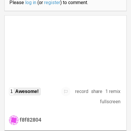
Please
log in
(or
register
) to comment.
record
share
1 remix
1
Awesome!
fullscreen
f8f82804