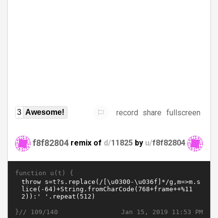
record
share
fullscreen
3
Awesome!
f8f82804
remix of
d/
11825
by
u/
f8f82804
function u(t) {
}//
Jan 15, 2019 11:53 PM
109/140