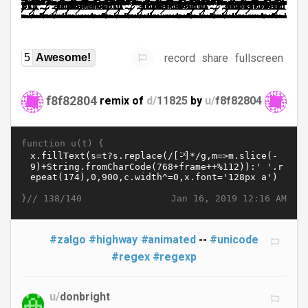
record
share
fullscreen
5
Awesome!
f8f82804
remix of
d/
11825
by
u/
f8f82804
function u(t) {
}//
Jan 16, 2019 12:16 AM
138/140
#zalgo
#highway
#animated
--
#unicode
#regex
#regexp
u/
donbright