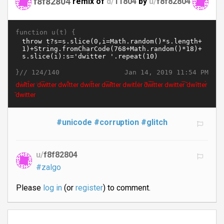
f8f82804
remix of
d/
11804
by
u/
f8f82804
function u(t) {
}//
Jan 14, 2019 11:54 PM
124/140
dw̍̃itt̑e̍r ̍dw̅itter dwĩ̊tter ̌dwit̋ter̄ dw̅̃̏̃ítter dwitt̎ėr d̃w̐̅itter dwitter̅ ̏dwȋtter̀
̆dwitter
#unicode
#corruption
#glitch
u/
f8f82804
#zalgo
Please
log in
(or
register
) to comment.