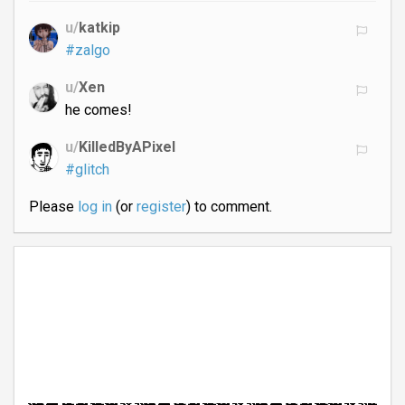
u/
katkip
#zalgo
u/
Xen
he comes!
u/
KilledByAPixel
#glitch
Please
log in
(or
register
) to comment.