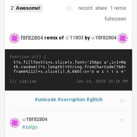
record
share
1 remix
2
Awesome!
fullscreen
f8f82804
remix of
d/
11803
by
u/
f8f82804
function u(t) {
}//
Jan 14, 2019 10:16 PM
138/140
#unicode
#corruption
#glitch
u/
f8f82804
#zalgo