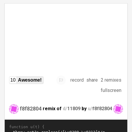
record
share
2 remixes
10
Awesome!
fullscreen
f8f82804
remix of
d/
11809
by
u/
f8f82804
function u(t) {