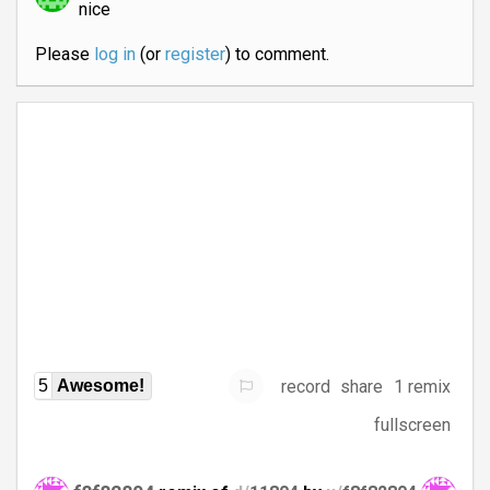
nice
Please
log in
(or
register
) to comment.
record
share
1 remix
5
Awesome!
fullscreen