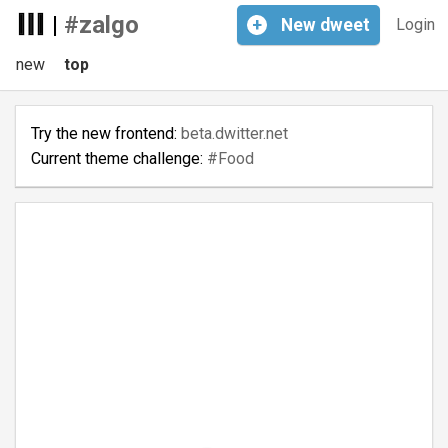
|
#zalgo
+
New
dweet
Login
new
top
Try the new frontend:
beta.dwitter.net
Current theme challenge:
#Food