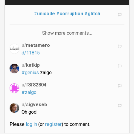
#unicode
#corruption
#glitch
Show more comments…
u/
metamero
d/11815
u/
katkip
#genius
zalgo
u/
f8f82804
#zalgo
u/
sigveseb
Oh god
Please
log in
(or
register
) to comment.