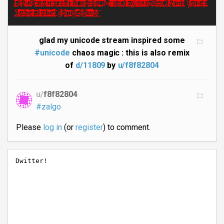
̸̶̵̴̢̢̢̡̝̜͙̫̘̲̲̱̠̳͎͉̭̗̳̲͎̮̩̭̀̔͊̇͒̇̉̇̃͋̇͐̅̀̀̈́̓̽̀̀̿̉̑̇͗̀̚͟͝ͅͅ͏̸̵̧̳̠͙͈̗͎̲͌̒̓̈̈́̌̔̈́́͟ ̭̭͔̾̐́d̶̢͎͔̬̟̲̟͋̆͂͌̅̈́w̸̷̸̸̨̧͖͕̣̺̘͎͎̜̘̟͖̼̓͒̑̊̋̂̓͌̿͊͑͂̀̅̓̌̄̚͠i̡̧͓̬̤̮̹̍̿́̽͌̆͋̕͜͢t̛̛͉̻̙͍͛̇͏̗̳̉t̸̘̖͕̠̖͖̜̬̦̒̀́͠e͎̋͢͝͝͠ȑ̴̶̸̷̵̶̸̨̛̛̪͚̻̯̗͇͉̱͚͇̳̤̖̺̘͉͚͍̗̠͇̝̲̟̙͔̻̥̞̩̮͈͍̮͚͈͕͑̄̔́́̾̊͌̏͌̉̂̔̆͌̑̐̿̉͐̓̓̊̓̌͌̽̈́̔̏̓̄͌͗͒̀̂̀͘͜͜͟͢͡͡͡͡͏͗ ̙̫̲̂̋̆̐̎̿d͏̶̡̛̤͉̜̫̫͇̻̰̻̀̈́̔̈́̄̂̏͊̓̑̅͝͡͡͝͏̴̶̨̨̛̝̬̬̱̣̯̲͎̯̃́́̎̓̽͟w̸̷̷̴̸̢̥͓̬͔͉̫̠̱̘̳͙̣̭̮̠̩̓͌̑̇̈́̐̐͋̿̒͘̚͜ḭ̴̧̢̨̨̢̧̧̤̬͙̠̗̦̩̟͓͖͕̝̙̟͉̼͈̰͓̼̱̩̬̖̺͈̘̫͉͎͚̺̞̘̳̱̣̙̂̊̔̾͒͋͛̒̓̎͋̂́͑͛̇̌͒͂̾̌̌̃͌̋̆̓͊̎̇̽̏̀͌͊̄͒̆̒͊̈́̀͂͐̂̊̚̚̕͟͜͡͝͠͞͡ͅ͏̛̛͍͓̘̘̖̟̪̳̰̯̋͋̎́́̄̂̈́͋͂̏̚͜t̘ț̸̷̵̶̶̨̧̢̨̨̛̲̞̬̖͉̹͔̟̯̗̩̹̼̿̈͋̑̏̂̐̋̏́̂̃̔̌̂̀̓͢͟͠͝͝ͅͅe̛̛̱̜̝͍͑͒̉͒͂̉͜ͅŗ̵̹̭͔͚͓̙̝̔́̌̂̒̾́͒͘͞ ̺̭̐̄͟͞͞͏̸̵̴͈̼͚̩̥̻̪̜̱̞̘͎̫̑́͐͒́͑̾̀̈̂́͐͂̀͆̊̿̐̾̂̕͘̚͡͏̫͕̻͙̹̯̞̼͛̂̒̈́̓̓̌̓͢͠͏̶̶̴̸̨̨̛̺̩͓̞̼̭̗͙̠̜͇͔͔́̍́̓̏́̽̄̄̌̒̆̍́̓̆͂̄̅̓̔̽͘ḑ̴̴̣͙̱͎͓͔̩̫̇͆͗̏͋̒͊̅̔́̊͏̵̸̴̨̢͇̹̠̮͖̼̝̠̖̼̝̹̓̓̓̽̈͒͒̈͒̊̇͒́̆̄̌͐͊̋̕͟͟͢͜͏̵̵̡̗̯̘͍̥̳̎̊͛͝w̸̸̵̡͉͖̝͖͔̟̜̭̥̟̰̫̿͛̋͊̊͂̀͟͠͡i͇̗͂́͑͡t̷̸̴̡̨̧̛̟̜͎͔̝̜͓̻̳̮͓̟͔̝̙̖͖̞̼̳̰̺͓̼͕̻̪̭̹̝͕̪̱͚̥̗̃̅̿̈̈́̇͊̓͗͋̄̐͊͌̓̀̏͐̿̿̓̇̌̽̋͗̽̊͐̆̏̒̉̓͆̓̚͘̚͘̕͟͟͜͜͟͞͝ͅͅt̵͔̙̓̓ȩ̨͎̬͚̼̔̔͌̑̒͜͝͏̜̥̬̤̠̄̄̀̉̾̈̀͜r̻̖̙̺̼͙̠̂̊̏̍̌̚͜ ̴̛̰̭̲̪̲̱̠̪͎̗̬̟͍̙̞̟̟̑̃̐̀͌̅̋̄͑͆̎̔́̂̋̅̎̔̾̚̚͜͝͡͠͞͠d̿̑́̒͏̴̸̵̡̨̪̭͚̳̖̦̫̘͍̼̤̼̜̲̹͈̤̣̖͗͛̊̅͑̋̐͊͐̇̊͞ͅw̛͔̥̩͓̋̒́͊͏̝̮̗̲̥̩͗̅į̵̶̴̵̨̛̬͇͕͖͉̫̝̞̝̦̦̰͙͈̙̑́͐̅͌͋̒̀̌̎͛̌͆̃̋̀̅̆̿̔̚͘ͅt̞̀t̸̨͇̙͎͙̻͈̹̱̪͈͙͇̑̍͊̔̆̍͋̂̓́̽̃̚͘͟͞ẽ̡̮̰͚͎̱̹̫̺͆͑̐̉͆̀͜r̡̧͚͈͓̪̬̱̯̦̃̃̅͊̉̅͢͜͝͡ d̪̾̾w̸̸̸̨̥͍̖̫̖̣̼͔̞͓̤̼͒̑̍̄̌̏̉̆̕͠͡į̷̸̴̶̶̶̴̷̸̶̷̵̷̵̵̸̡̧̨̬̬͍̹͕͔̝̖͚͉̻̺̱͖̩̤̠̹̙͍̥̘̜̟̤̹̦̰̥̭̳͇͙̮̝̀̉̄̉̊̋͐̅͌̓͆̄̀̃̒̿̋̓̄̽̍̃̿͑̒̒̈͛̎́̑̿̉̈́̍͂̌͋̍̀͊̂̐͆̇̈̈̋̀͑͗̀͐̆̎́̚̚͘̚̚̕͜͜͟͢͠͡͞͞ͅ͏̸͖̞̭̞̙̻t̷̫̟̱͒t̵̻͎̹̭̜̮̅̀͊͑͘͡͠͠ȩ̶̴̢͇̝̙̮̗̩̘̠̬̮̞̾͆̈̌͑̓̔̃͘͢͞͡͏r̶̢̮͓͉͙̖̙̲̱̾̽̄̒̐͛̊͒̽̋͂̔́̚ ̷̷̧̩͈̤̱̀͛͌̔̔͢ͅd̵̷̜͍̪͍͓̹͈̣̑͐̏̿͟͠͏̵̸̷̸̡̡̧̢̧̢̭̺̥̥̙̝̘̭͔̯͚̩̮͕̠͔̫̼͖̮̹̲͔̰̣̻͖͍̮̝̊͗̑͒̓̿͂̾̊̎̋̋̍̆͗̇̓̅̿͌̔͐̏͊̉̏͐͊̓̈͐͑̈́̊͛̅̽̉̕͘͟͢͜͜͝͞͠͏̸̨̧̢̺̰̦̲̠͍̟̖̼͕̠͓͋̃̏̉͆̊̔̒̐͒͌͌͆͘̕̚͢͜͢͡ẁ̘̭͓͇͚̭͇̬̮̬̐̊́̊̅̑̕ͅį͉͎͎̳̱̪̗̘͕̪̦̬̬̎̏̋͌̏̏̂͘͜ͅt̸̴̺̗̹͔̝͗͒̒́͟t̸̸̢̢̡̧̥̥͍͚̳͇̫̣̯͔̞̱̰̮͕̻̖͖͍̟̼̯̙̣͈̭̪͕̄͊̈̄̆̏͗̅̽͑̍͑̽͒̇̋̄͂̈́̀̊͗̔̔̆̆̈́̀̍̀̂̀̽̕͟͢͢͢͜͠͞ͅ͏̷̛͉̩͇͕̮̋̑͋̀̌͘̚͜͠͠ȩ̸̶̶̢̧̟̬̘̯̣̞̹͔̗̫̦̝̘̮͓̦̝̫͎̤̯̙̳͇̖͔̝̩̳͇̮̣̪͓̥̟̱͍̫̗̮̊̽̂͐͂͌͑͑̈̔̔̊̑̀̀̒́͊́̓̏͛̑̋͋͛̃̆́́͘̚̚̚̚̕͟͞͞͝ͅͅͅr̴̷̢̨̛̜̯̼̲͍̝̣̳͕̬͉͎̍̽̒̎͆̀͘͡ ̛̛̪̟̦̟̰̬̤͈̝͇͉̝̽̏͂͊̐͗̂̍̈̅̆̊̌͒̅̿̕̕̕̕͜͠ͅ͏̸̷̸̷̴̸̵̢̧̨̧̡̧̧̡̡̨̨̧̛̛̯̼̲̩̘̣̬̠͖̣͚̺͚͇͕͍͍̠̳̘͉͙͖̠̰͙̻̻̻̥̪̗̱̬̤͔͉͙̹̺̖̼̙̞̥̤̱̫͚̳̹̤͈̱̣̱̗̂̈̀̓̊͑̀̔̉̔̉͑͊͂̈̆͐̉̉̈́̋̏́͌̎̂̽͒̂̒́̀͋̓̒͂̽̑̌̏͆̃̒͂͊̀͋̎͂͆̌͆̋̑̀͆̄̃̚̚̚͘̚̚͢͢͟͜͜͟͟͡͝͝͞͠͞ͅd̶̮͡ẅ̲̱͚̙̊̀̈́̐͢i̿̚t̛͔̪̺̞̘̦̙͛͛ţ̶̴͙͕̺̠̦̗͎̜̯̺̫̀͋̌̂̆̏͆̈̋̑̚̚͟ȩ̷̤̜̟̬̺̣̗̥̥̞͍̼̫͆͋͂̏̆̓̀̄̀̀̌̑̆͌͆̇̓̚͜͢͝r̸̡̻̭͕͑͌̂͐̇͋̀̐͝ ̡͜d̸̷̥̲̪͗̍͐̊̀̀̋̽͝ͅ͏̷̨̞̘̼̱̪͖̈̓͗̿̃w̸̵̶̸̢̧̦̲̥̗͉͎͈̣͚̱͖̳͚̐̀̍̓̇̊̌̓̾̆̾͒̆̚͢ͅ͏̦͉͙̰̟͗̄̇̂̓͒̏ȋ̛̛͓͇̱̭̭̤̣̫͗̑̑͒̌͑͛̐̀̌͋̚͟͟͟͝ͅt̵̨̡̻̘͇̞̗̻̪͎̗̠̹͈̯̜͖͐̎͗̾́̒̋͝t̏̒͟͏̵̴̸̢̛͇̣͚̱͇͙͚̗̘̭̤͇͓̖̲̹̠̣͈̫͙̰̄̉́͛̄̀͗͑́̀͂̾̅͒̒͗͑͊̔̚͘͘e̗͇͈̖͙͙͛͛͂̓̂̉͐͆̌͒͗̏̓͘r͚ ͗̾ḑ͓͕̗́̽̍̒̉͏̸̸̴̡̢̧̠̖̖̘̗̳̦̘͓͓͑̒̋͋͛̍̍̎̍́̒͑̐̓͗͑̚͡͝ͅẇ͍̞̙͇̺͖͋͂͑͛̀̚͞i̧̙̳͉͇͖̯̎̏̈͆̋͒͠t̸̼̤̰̄͛͌̕͏̡̻͇͓̪͓̭͉̎̓͑̓̾͛̄͌̇̈́̀̋́̒̀͑̄͟͏͙̳̝̥̲̳͚͋̍̌͒t̤̟̟͙̭̟̩̠̔̓͑̉͆̐̊͆͂̇̅̌͊͜͞è̸̴͇̯̞̻̘̹̞̳̘̘̪̮͂̋̏̓̔͑͋͟͏̷̧̣̗̖͎͎͖̓̋̈́̀͛̀̌̌̓̚͟ͅ͏͢ṛ̶̢͎͖̭̭̖̭̮̮̃͌̿̍̌͌̚̚
̥͕̙̣̺̂̕͢͟ͅd̛̛̘̗͔̲͍̳͎̭͕̮̫͎͓͓͈͇̘̰͂́͐̒̑̇̄̈́́͐͡͠͞ͅ͏̸̘̘̹̌̒̿̏̀͊͆͢͏̪͙̐̍͜͝͡w̵̴̶̶̵̧̫͉͈̭̖̺͎̹̰͉̺̣͔̭͚̺̹̱͖̰̮̝̥͊͆̑͊̉̀̊͂̓͒͋̒̔̅̀̇͛͘̕͘͟͏̵̗̫̉͌͞͝iṯ̴̵̵̡̧̧̧̛̛̬̬͓͓̙̞͚̝̠̫̻̠͕̠̪͇͕͍̪͗͐͛̓̅͌͊́̔̒̊͂̌̅̒́͜͟͟͡ͅt̨̢̙̯̹̹̦͓͙͈̆̎̓͛̂̓̽̇̚͟͢e̵̷̶̢̨̨̛̫̳̻̝͍͕͖͚̥͙̭̝̪̺͔͔̩̝͗̌̈́̑̓͊̓̓̍́̎̆͒̈̕̚͜͢͡͏̶͇̹͓̩̼̼̜͙̣̪͇̥̖̻̝̯̼͓̮̓͗̈́͌̐̈́̔̒̀̕͘͜͞͞͡r̵̰ ̷̻̪͉̗͚͎̌̊̇̒̏̏ḏ̸̵̴̷̡̭̱̩̲͍͇̱͓͎̘͕̱̬͒̽̄͑̑̀̑̽̋̚͜͡͡͏̵̴̷̢̪͚̪͇̭̟̜̣͚̙̞̟̺̻͈̦͖̬͈̿̾͌̔̈̇͊̐̑̀͊͆̂̉̅̀̀͌͜͟͢͡͞ͅ͏̴̷̵̨̛̛͉̞͈̪̖̹͔̟͚͖̦̘̟̰͙͓͍̭̗̗̩̩̙͕͍̒̅̿́͋̔̃̊̏̂͋͗̂̐̄̓̀̂̎͑̔͘͢͝͏̨͔̦̞̹͈͙̥͇̰̓̅̂̌̄͜͢w̧̧̩̳̮̰̝͇̖̰̣̙̟̦̾͒̂̈̆̽̕͜͏̵̴̼͖̤̈̾͐̓͋́͏̬̺̅i͓͉̲̣̙͔̫̲̤̦̅̅̈́t̸̻̯̗̉̽͛̑̈͟͢͜ͅͅ͏̨̛̱͎͔͇̬̫͚͇̗̝͓̬͎̻̃͛̃̋̄̇͒̌̅̏͊̾͑̀̋̓̄͜͜͜͡͠͠͝t̡̢̳͖̙̭̺̟͚̱̠̫̹̻̔̍̋͐̉̐̉́̃̓̄̊͆̓ę̶̸̢͚̰̦̳̤͖̲̩̺̞̖̱̿̿̔̎́̑̊̈͝ͅ͏̦r̢̲̻̃ ͜d̸̶̼̱̘͙̍͐̀͌̕͝w̨̧̛̳͇̪̰̲̞͉͚͊͐̀̈́͋͋́͋͑̓͌̄͊͆̆̕͜͡͠͝ͅͅi͖̦̦̤̍̑̓̊͟t͍͙̥͠t͈͐̾͘͏̦̺̘̖̆ȩ͓̖̓̽r̵̷̨̢̨̛̯̜̺͓͍̩̻̝͚̿̓͂̄̐̊̌̔͐͛͘̚͢͜͢͢͡͠ ̴̼̚d̶̛̦̼̞͎͎͌̾͒̑͌͘͜͏̨̜͙͒͘w̨̻͕̠̭͖̯̩̞̄̅̐̄̈̇͟͟͞͞i̴̪̺̭̬͓̬͙̠̖̻̳̼͕͎̬͕̦͎̫̤̘̣̠͗͒̄̃͛͊̋͊̄́̒́͗͌͐̆̐́̋̎̍̃̒̏́̋̅̚̕̚͟͜͟͝͠͝͡ţ̵̨̛̭͚̳̟͈̩̝͕̱̣͇̹̭̃͋̿̿̐̐́͂̂̌̐͘̚͘̚͝ͅţ̸̧̤̰̦̩̣̮̰͍͙͓̹͈͕͓̞͚̘̳̹̱͉͇̰̜͒̍̈́̇͊̈́̀͊̾̃̒̎̽͐̇́̾́́̊̀̐̓̏͐͆͘̕̕̕͜͜͡͠e̶͙̟̳̓̎͆͋́̕͜͡r
glad my unicode stream inspired some
#unicode
chaos magic : this is also remix
of
d/11809
by
u/f8f82804
u/
f8f82804
#zalgo
Please
log in
(or
register
) to comment.