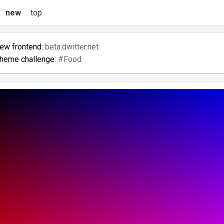
new
top
new frontend:
beta.dwitter.net
theme challenge:
#Food