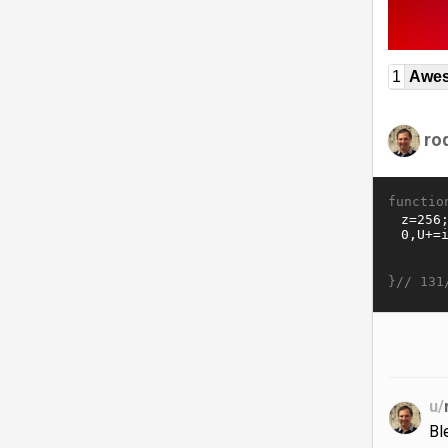
1
Awe
ro
functio
}//
131
u/
Bl