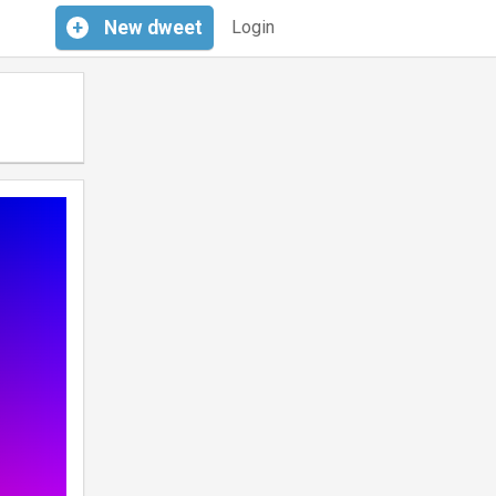
+
New
dweet
Login