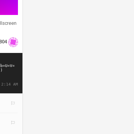
llscreen
804
 2:14 AM