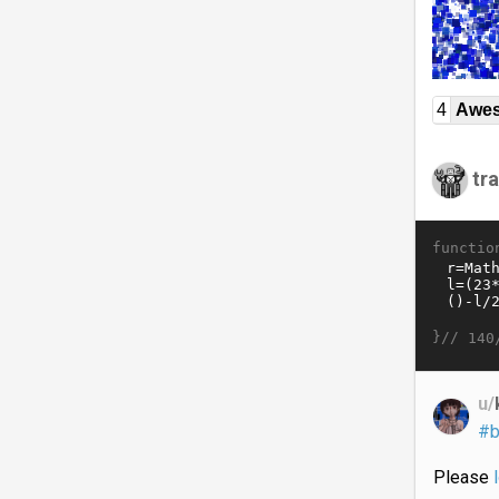
4
Awe
tra
functio
}//
140
u/
#b
Please