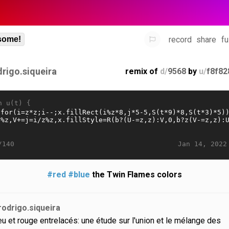
record
share
fu
some!
drigo.siqueira
remix of
d/
9568
by
u/
f8f82
n u(t) {
Jan 14, 2022
/140
#red
#blue
the Twin Flames colors
rodrigo.siqueira
eu et rouge entrelacés: une étude sur l'union et le mélange des