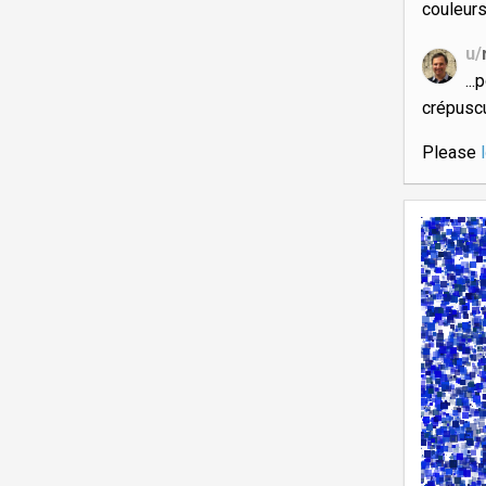
couleur
u/
..
crépusc
Please