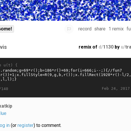
record
share
1 remix
fu
some!
vis
remix of
d/
1130
by
u/
tr
n u(t) {
Feb 24, 2017
/140
katkip
lue
log in
(or
register
) to comment.