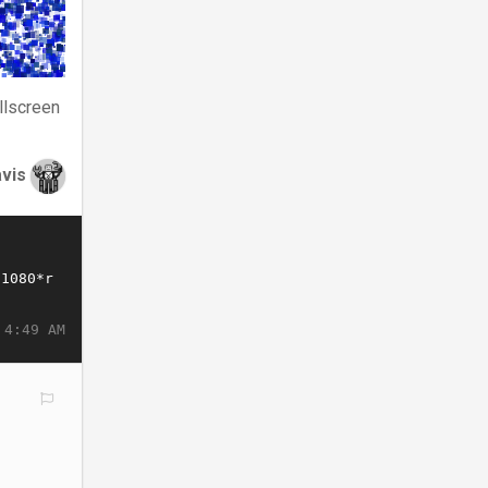
llscreen
avis
 4:49 AM