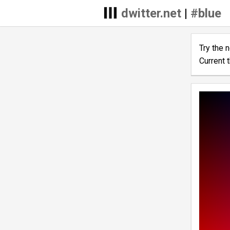
dwitter.net
|
#blue
Try the 
Current 